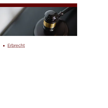
Erbrecht​
Forderungsinkasso
Hand
els- und
G
esellschaftsrecht
Unternehmensnachfolge
Datenschutz
Impressum
©2026 SoRa - Rechtsanwälte