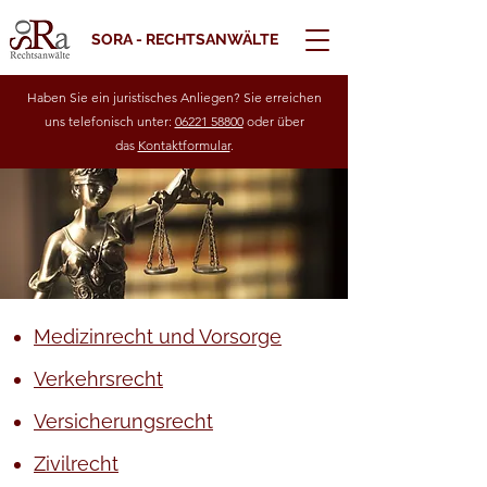
SORA - RECHTSANWÄLTE
Haben Sie ein juristisches Anliegen? Sie erreichen
uns telefonisch unter:
06221 58800
oder über
das
Kontaktformular
.
Medizinrecht und Vorsorge
Verkehrsrecht
Versicherungsrecht
Zivilrecht