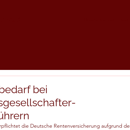
TSANWÄLTE
Unsere Kanzlei
Tea
edarf bei
sgesellschafter-
ührern
verpflichtet die Deutsche Rentenversicherung aufgrund de