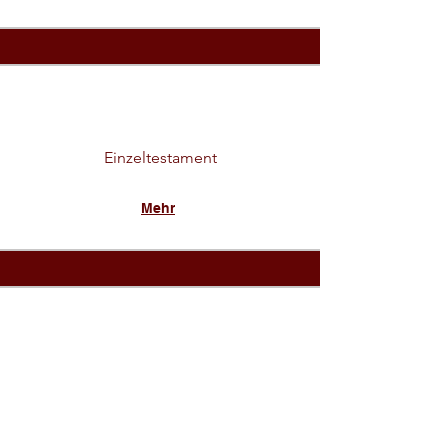
Einzeltestament
Mehr
Ehegattentestament /
gemeinschaftliches Testament